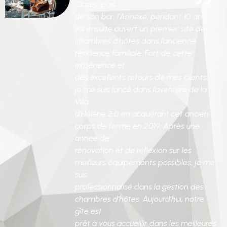
Cluses, puis
de son bar, l’Annexe, pendant 10 ans.
J’ai ensuite ouvert un premier site de
chambres d’hôtes dans l’ancienne
résidence familiale. Fort de cette
expérience et
des excellents retours de mes clients,
je me suis lancé dans l’aventure de la
Villa
d’Hélène 2.0 en acquérant cet ancien
corps de ferme en 2019. Après une
année de
rénovation et de réflexion sur les
meilleurs équipements possibles, je me
suis
professionnalisé dans la gestion des
chambres d’hôtes. Aujourd’hui, notre
gîte est
prêt à vous accueillir dans les meilleures