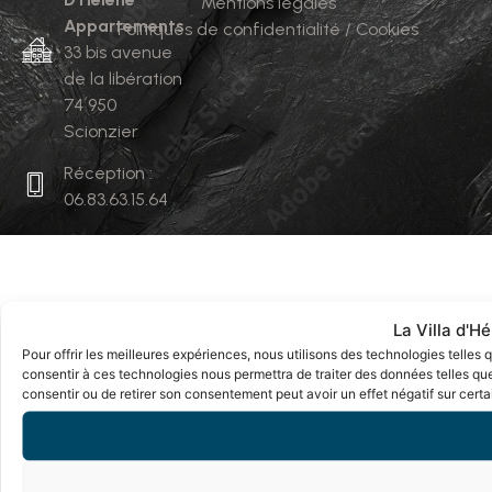
Mentions légales
Appartements
Politiques de confidentialité / Cookies
33 bis avenue
de la libération
74 950
Scionzier
Réception :
06.83.63.15.64
La Villa d'
Pour offrir les meilleures expériences, nous utilisons des technologies telles
consentir à ces technologies nous permettra de traiter des données telles que
consentir ou de retirer son consentement peut avoir un effet négatif sur certa